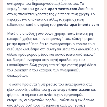
ΦΩΤΟΓΡΑΦΙΕΣ
αντίγραφα που δημιουργούνται βάσει αυτού. Το
περιεχόμενο του
gouvia-apartments.com
διατίθεται
ΕΠΙΚΟΙΝΩΝΙΑ
στους επισκέπτες/χρήστες της για προσωπική χρήση. Το
περιεχόμενο υπόκειται σε αλλαγές χωρίς σχετική
ειδοποίηση κατά την κρίση του
gouvia-apartments.com
.
ΣΤΕΙΛΤΕ ΑΙΤΗΜΑ
Μετά την αποδοχή των όρων χρήσης, επιτρέπεται η μη
εμπορική χρήση και η αναπαραγωγή του, ολική ή μερική,
+30 6984 729 956
με την προϋπόθεση ότι το αναπαραγόμενο προϊόν είναι
ελεύθερα διαθέσιμο στη συνέχεια μέσω του Διαδικτύου ή
άλλου πρόσφορου μέσου και συνοδεύεται από ευκρινή
και διακριτή αναφορά στην πηγή προέλευσής του.
Οποιαδήποτε άλλη χρήση απαιτεί την γραπτή ρητή άδεια
του ιδιοκτήτη ή του κατόχου των πνευματικών
δικαιωμάτων.
Τα λοιπά προϊόντα ή υπηρεσίες που αναφέρονται στις
ηλεκτρονικές σελίδες του
gouvia-apartments.com
και
φέρουν τα σήματα των αντίστοιχων οργανισμών,
εταιρειών, συνεργατών φορέων, ενώσεων ή εκδόσεων,
αποτελούν δική τους πνευματική και βιομηχανική