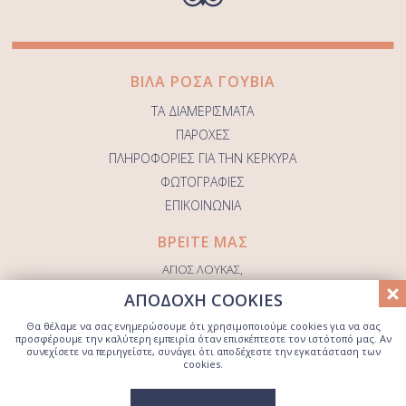
ΒΙΛΑ ΡΟΣΑ ΓΟΥΒΙΑ
ΤΑ ΔΙΑΜΕΡΙΣΜΑΤΑ
ΠΑΡΟΧΕΣ
ΠΛΗΡΟΦΟΡΙΕΣ ΓΙΑ ΤΗΝ ΚΕΡΚΥΡΑ
ΦΩΤΟΓΡΑΦΙΕΣ
ΕΠΙΚΟΙΝΩΝΙΑ
ΒΡΕΙΤΕ ΜΑΣ
ΑΓΙΟΣ ΛΟΥΚΑΣ,
ΓΟΥΒΙΑ, ΕΛΛΑΔΑ
ΑΠΟΔΟΧΗ COOKIES
+30 6984 729 956
Θα θέλαμε να σας ενημερώσουμε ότι χρησιμοποιούμε cookies για να σας
INFO@GOUVIA-APARTMENTS.COM
προσφέρουμε την καλύτερη εμπειρία όταν επισκέπτεστε τον ιστότοπό μας. Αν
συνεχίσετε να περιηγείστε, συνάγει ότι αποδέχεστε την εγκατάσταση των
cookies.
© 2026 Villa Rosa Gouvia Apartments. All Rights Reserved