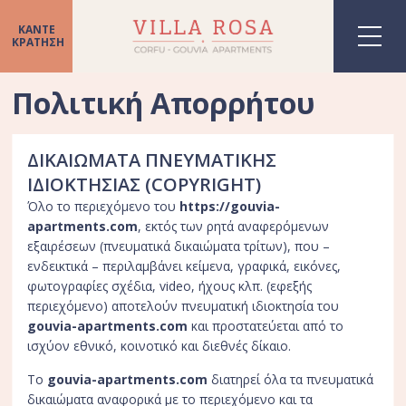
ΚΑΝΤΕ
ΚΡΑΤΗΣΗ
ΑΡΧΙΚΗ
Πολιτική Απορρήτου
ΤΑ ΔΩΜΑΤΙΑ
Δίκλινο δωμάτιο με θέα
ΔΙΚΑΙΩΜΑΤΑ ΠΝΕΥΜΑΤΙΚΗΣ
ΙΔΙΟΚΤΗΣΙΑΣ (COPYRIGHT)
Τρίκλινο δωμάτιο με θέα
Όλο το περιεχόμενο του
https://gouvia-
Δυάρι Με Θέα
apartments.com
, εκτός των ρητά αναφερόμενων
εξαιρέσεων (πνευματικά δικαιώματα τρίτων), που –
ΠΑΡΟΧΕΣ
ενδεικτικά – περιλαμβάνει κείμενα, γραφικά, εικόνες,
Η ΠΕΡΙΟΧΗ
φωτογραφίες σχέδια, video, ήχους κλπ. (εφεξής
περιεχόμενο) αποτελούν πνευματική ιδιοκτησία του
Πληροφορίες για την Κέρκυρα
gouvia-apartments.com
και προστατεύεται από το
Γουβιά
ισχύον εθνικό, κοινοτικό και διεθνές δίκαιο.
Ο καιρός στην Κέρκυρα
Το
gouvia-apartments.com
διατηρεί όλα τα πνευματικά
δικαιώματα αναφορικά με το περιεχόμενο και τα